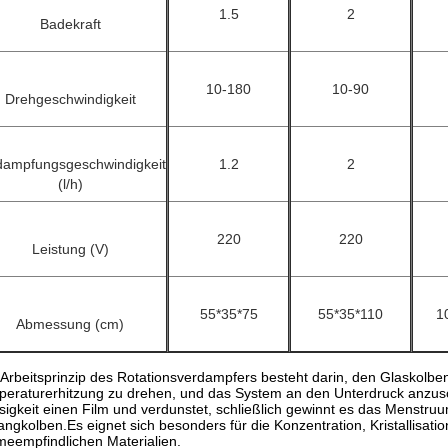
1.5
2
Badekraft
10-180
10-90
Drehgeschwindigkeit
dampfungsgeschwindigkeit
1.2
2
(l/h)
220
220
Leistung (V)
55*35*75
55*35*110
1
Abmessung (cm)
Arbeitsprinzip des Rotationsverdampfers besteht darin, den Glaskolben, 
eraturerhitzung zu drehen, und das System an den Unterdruck anzusc
sigkeit einen Film und verdunstet, schließlich gewinnt es das Menstr
angkolben.Es eignet sich besonders für die Konzentration, Kristallisa
eempfindlichen Materialien.