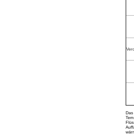
Ver
Das 
Temp
Flüs
Auff
wärm