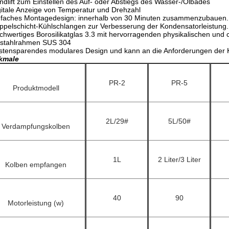
ndlift zum Einstellen des Auf- oder Abstiegs des Wasser-/Ölbades
gitale Anzeige von Temperatur und Drehzahl
nfaches Montagedesign: innerhalb von 30 Minuten zusammenzubauen.
ppelschicht-Kühlschlangen zur Verbesserung der Kondensatorleistung.
chwertiges Borosilikatglas 3.3 mit hervorragenden physikalischen und 
lstahlrahmen SUS 304
stensparendes modulares Design und kann an die Anforderungen der
kmale
PR-2
PR-5
Produktmodell
2L/29#
5L/50#
Verdampfungskolben
1L
2 Liter/3 Liter
Kolben empfangen
40
90
Motorleistung (w)