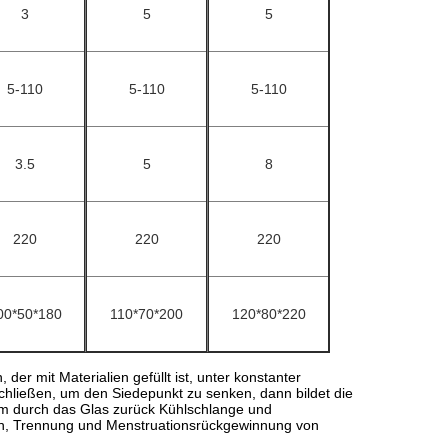
3
5
5
5-110
5-110
5-110
3.5
5
8
220
220
220
00*50*180
110*70*200
120*80*220
der mit Materialien gefüllt ist, unter konstanter
hließen, um den Siedepunkt zu senken, dann bildet die
uum durch das Glas zurück Kühlschlange und
tion, Trennung und Menstruationsrückgewinnung von