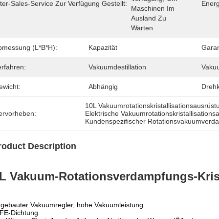
ter-Sales-Service Zur Verfügung Gestellt:
Energ
Maschinen Im 
Ausland Zu 
Warten
bmessung (l*b*h):
Kapazität
Garan
erfahren:
Vakuumdestillation
Vaku
ewicht:
Abhängig
Drehk
10L Vakuumrotationskristallisationsausrüst
ervorheben:
Elektrische Vakuumrotationskristallisation
Kundenspezifischer Rotationsvakuumverd
roduct Description
L Vakuum-Rotationsverdampfungs-Krist
ngebauter Vakuumregler, hohe Vakuumleistung
TFE-Dichtung