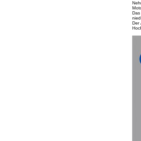
Nehm
Moto
Das 
nied
Der 
Hoch