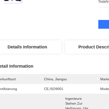
Supply
Details Information
Product Descr
etail Information
rkunftsort
China, Jiangsu
Mark
rtifizierung
CE,ISO9001
Mode
Ingenieure 
Stehen Zur 
Verfügung, Um 