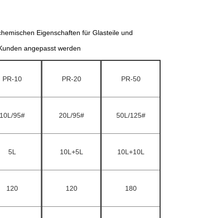
chemischen Eigenschaften für Glasteile und
 Kunden angepasst werden
PR-10
PR-20
PR-50
10L/95#
20L/95#
50L/125#
5L
10L+5L
10L+10L
120
120
180