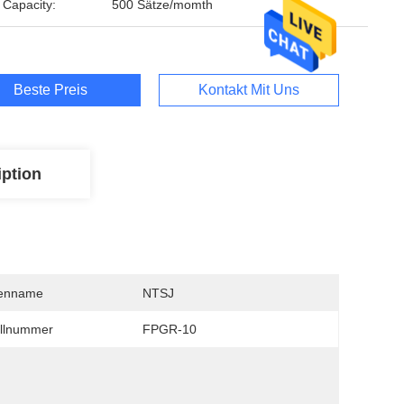
 Capacity:
500 Sätze/momth
Beste Preis
Kontakt Mit Uns
iption
enname
NTSJ
llnummer
FPGR-10