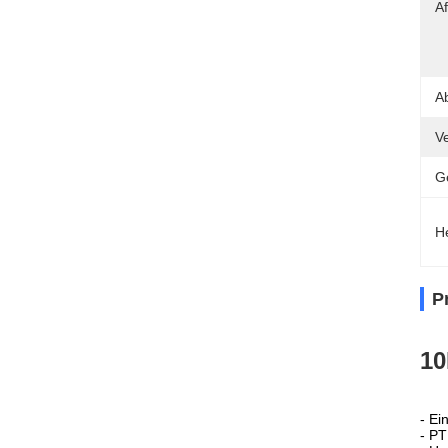
Af
A
V
G
H
P
10
- Ei
- P