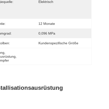
iequelle:
Elektrisch
tie:
12 Monate
umgrad:
0,096 MPa
olben:
Kundenspezifische Größe
ung
, 
sausrüstung
, 
ampfer
allisationsausrüstung