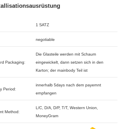
tallisationsausrüstung
1 SATZ
negotiable
Die Glasteile werden mit Schaum
rd Packaging:
eingewickelt, dann setzen sich in den
Karton; der mainbody Teil ist
innerhalb 5days nach dem payemnt
y Period:
empfangen
L/C, D/A, D/P, T/T, Western Union,
nt Method:
MoneyGram