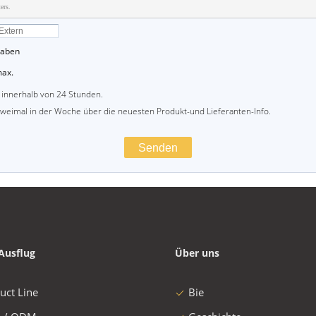
ers.
gaben
max.
 innerhalb von 24 Stunden.
zweimal in der Woche über die neuesten Produkt-und Lieferanten-Info.
Ausflug
Über uns
uct Line
Bie