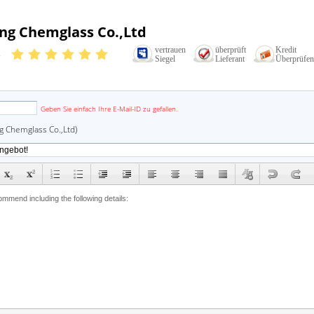
ng Chemglass Co.,Ltd
vertrauen
überprüft
Kredit
n
Siegel
Lieferant
Überprüfen
email
Geben Sie einfach Ihre E-Mail-ID zu gefallen.
g Chemglass Co.,Ltd)