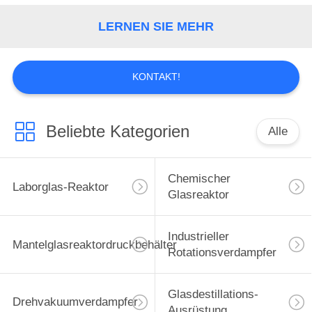
TRETEN
LERNEN SIE MEHR
SIE
MIT
KONTAKT!
UNS
IN
Beliebte Kategorien
Alle
VERBINDUNG
Chemischer
NACHRICHTEN
Laborglas-Reaktor
Glasreaktor
FORDERN
Industrieller
Mantelglasreaktordruckbehälter
SIE
Rotationsverdampfer
EIN
ZITAT
Glasdestillations-
Drehvakuumverdampfer
Ausrüstung