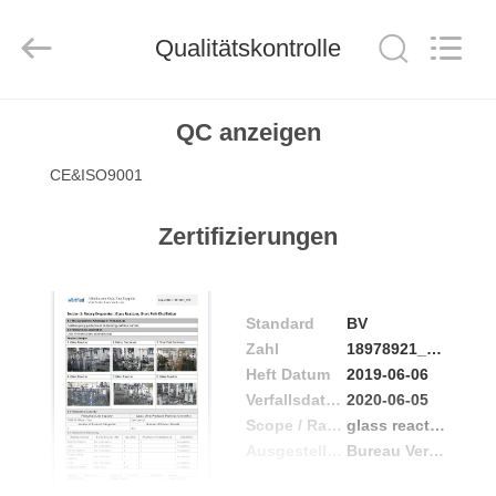
Nantong
Sanjing
Chemglass
Co.,Ltd.
Qualitätskontrolle
All
Rights
Reserved.
HAUS
QC anzeigen
CE&ISO9001
PRODUKTE
Zertifizierungen
ÜBER
UNS
Standard
BV
Zahl
18978921_P+T
FABRIK-
Heft Datum
2019-06-06
AUSFLUG
Verfallsdatum
2020-06-05
Scope / Range
glass reactor, rotary evaporator, short path distillation
Ausgestellt von
Bureau Veritas Certification
QUALITÄTSKONTROLLE