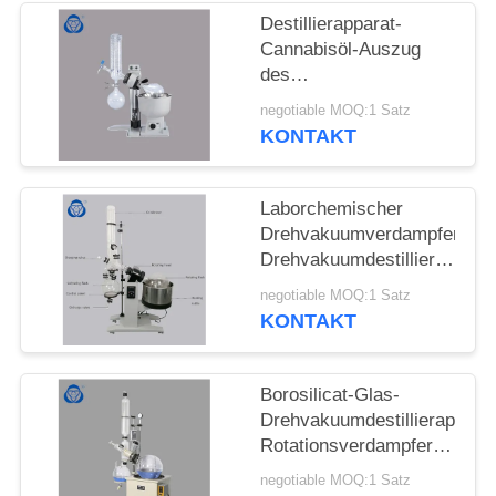
Destillierapparat-
SITEMAP
Cannabisöl-Auszug
des
Vakuumdestillations-
DATENSCHUTZRICHTLINIE
negotiable MOQ:1 Satz
Minirotationsverdampfer-
KONTAKT
ätherischen Öls
Laborchemischer
Drehvakuumverdampfer,
Drehvakuumdestillierappara
mit Wasserbad
negotiable MOQ:1 Satz
KONTAKT
Borosilicat-Glas-
Drehvakuumdestillierapparat
Rotationsverdampfer
20l explosionssicher
negotiable MOQ:1 Satz