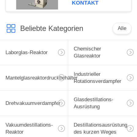
KONTAKT
Beliebte Kategorien
Alle
Chemischer
Laborglas-Reaktor
Glasreaktor
Industrieller
Mantelglasreaktordruckbehälter
Rotationsverdampfer
Glasdestillations-
Drehvakuumverdampfer
Ausrüstung
Vakuumdestillations-
Destillationsausrüstung
Reaktor
des kurzen Weges