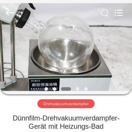
Nantong
Sanjing
Chemglass
Co.,Ltd.
All
Rights
Reserved.
HAUS
PRODUKTE
ÜBER
UNS
FABRIK-
AUSFLUG
Drehvakuumverdampfer
Dünnfilm-Drehvakuumverdampfer-
QUALITÄTSKONTROLLE
Gerät mit Heizungs-Bad