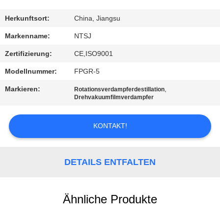
TRETEN
Herkunftsort:
China, Jiangsu
SIE
Markenname:
NTSJ
MIT
Zertifizierung:
CE,ISO9001
UNS
Modellnummer:
FPGR-5
IN
Markieren:
,
Rotationsverdampferdestillation
VERBINDUNG
Drehvakuumfilmverdampfer
KONTAKT!
NACHRICHTEN
FORDERN
DETAILS ENTFALTEN
SIE
EIN
Ähnliche Produkte
ZITAT