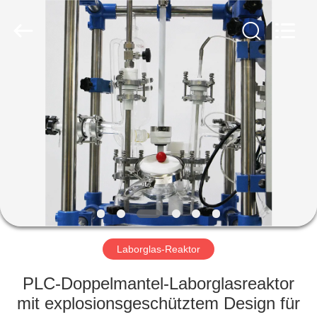
Nantong
Sanjing
Chemglass
Co.,Ltd.
All
Rights
Reserved.
HAUS
PRODUKTE
ÜBER
UNS
FABRIK-
AUSFLUG
Laborglas-Reaktor
PLC-Doppelmantel-Laborglasreaktor
QUALITÄTSKONTROLLE
mit explosionsgeschütztem Design für