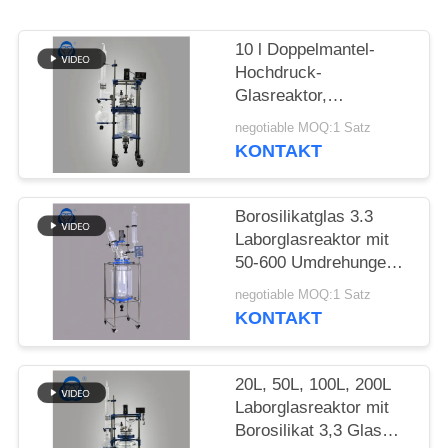
SITEMAP
10 l Doppelmantel-
Hochdruck-
Glasreaktor,
DATENSCHUTZRICHTLINIE
chemischer Reaktor,
negotiable MOQ:1 Satz
halbautomatisch
KONTAKT
Borosilikatglas 3.3
Laborglasreaktor mit
50-600 Umdrehungen
pro Minute und Vakuum
negotiable MOQ:1 Satz
von 0,098 MPa für
KONTAKT
chemische
Anwendungen
20L, 50L, 100L, 200L
Laborglasreaktor mit
Borosilikat 3,3 Glas