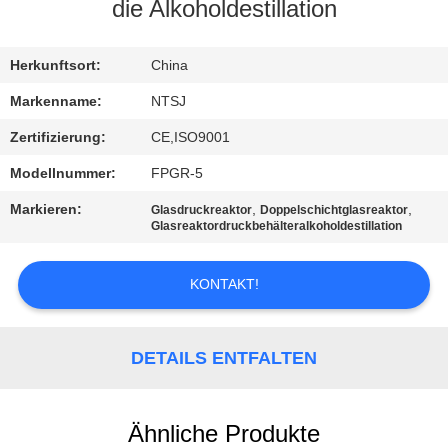
die Alkoholdestillation
TRETEN
SIE
Herkunftsort:
China
MIT
Markenname:
NTSJ
UNS
Zertifizierung:
CE,ISO9001
IN
Modellnummer:
FPGR-5
VERBINDUNG
Markieren:
,
,
Glasdruckreaktor
Doppelschichtglasreaktor
Glasreaktordruckbehälteralkoholdestillation
NACHRICHTEN
KONTAKT!
FORDERN
SIE
DETAILS ENTFALTEN
EIN
ZITAT
Ähnliche Produkte