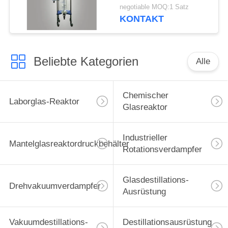
und 304
negotiable MOQ:1 Satz
Edelstahlrahmen zur
KONTAKT
Destillation von Alkohol
Beliebte Kategorien
Alle
Chemischer
Laborglas-Reaktor
Glasreaktor
Industrieller
Mantelglasreaktordruckbehälter
Rotationsverdampfer
Glasdestillations-
Drehvakuumverdampfer
Ausrüstung
Vakuumdestillations-
Destillationsausrüstung