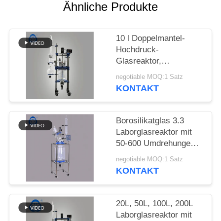
Ähnliche Produkte
SITEMAP
10 l Doppelmantel-
DATENSCHUTZRICHTLINIE
Hochdruck-
Glasreaktor,
chemischer Reaktor,
negotiable MOQ:1 Satz
halbautomatisch
KONTAKT
Borosilikatglas 3.3
Laborglasreaktor mit
50-600 Umdrehungen
pro Minute und Vakuum
negotiable MOQ:1 Satz
von 0,098 MPa für
KONTAKT
chemische
Anwendungen
20L, 50L, 100L, 200L
Laborglasreaktor mit