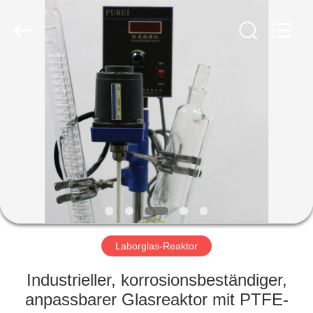
Nantong
Sanjing
Chemglass
Co.,Ltd.
All
Rights
Reserved.
HAUS
PRODUKTE
ÜBER
UNS
FABRIK-
AUSFLUG
Laborglas-Reaktor
Industrieller, korrosionsbeständiger,
QUALITÄTSKONTROLLE
anpassbarer Glasreaktor mit PTFE-