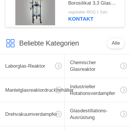
Borosilikat 3,3 Glas
und 304
negotiable MOQ:1 Satz
Edelstahlrahmen zur
KONTAKT
Destillation von Alkohol
Beliebte Kategorien
Alle
Chemischer
Laborglas-Reaktor
Glasreaktor
Industrieller
Mantelglasreaktordruckbehälter
Rotationsverdampfer
Glasdestillations-
Drehvakuumverdampfer
Ausrüstung