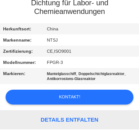
Dichtung für Labor- und
TRETEN
Chemieanwendungen
SIE
Herkunftsort:
China
MIT
UNS
Markenname:
NTSJ
IN
Zertifizierung:
CE,ISO9001
VERBINDUNG
Modellnummer:
FPGR-3
Markieren:
,
,
Mantelglasschiff
Doppelschichtglasreaktor
Antikorrosions-Glasreaktor
NACHRICHTEN
KONTAKT!
FORDERN
SIE
DETAILS ENTFALTEN
EIN
ZITAT