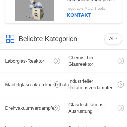
20l explosionssicher
negotiable MOQ:1 Satz
KONTAKT
Beliebte Kategorien
Alle
Chemischer
Laborglas-Reaktor
Glasreaktor
Industrieller
Mantelglasreaktordruckbehälter
Rotationsverdampfer
Glasdestillations-
Drehvakuumverdampfer
Ausrüstung