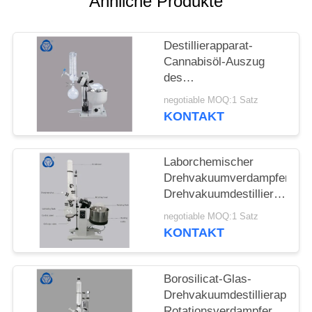
Ähnliche Produkte
SITEMAP
Destillierapparat-
Cannabisöl-Auszug
DATENSCHUTZRICHTLINIE
des
Vakuumdestillations-
negotiable MOQ:1 Satz
Minirotationsverdampfer-
KONTAKT
ätherischen Öls
Laborchemischer
Drehvakuumverdampfer,
Drehvakuumdestillierappara
mit Wasserbad
negotiable MOQ:1 Satz
KONTAKT
Borosilicat-Glas-
Drehvakuumdestillierapparat
Rotationsverdampfer