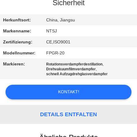
Sicherheit
TRETEN
SIE
Herkunftsort:
China, Jiangsu
MIT
Markenname:
NTSJ
UNS
Zertifizierung:
CE,ISO9001
IN
Modellnummer:
FPGR-20
VERBINDUNG
Markieren:
,
Rotationsverdampferdestillation
,
Drehvakuumfilmverdampfer
schnell Aufzugdrehglasverdampfer
NACHRICHTEN
KONTAKT!
FORDERN
SIE
DETAILS ENTFALTEN
EIN
ZITAT