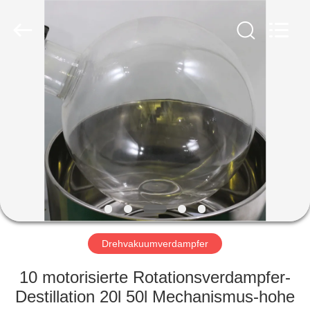
Nantong
Sanjing
Chemglass
Co.,Ltd.
All
Rights
Reserved.
HAUS
PRODUKTE
ÜBER
UNS
FABRIK-
AUSFLUG
Drehvakuumverdampfer
10 motorisierte Rotationsverdampfer-
QUALITÄTSKONTROLLE
Destillation 20l 50l Mechanismus-hohe