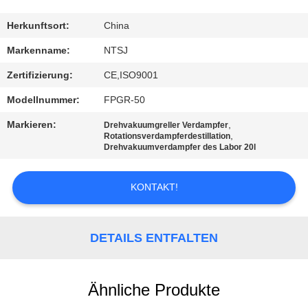
TRETEN
Herkunftsort:
China
SIE
Markenname:
NTSJ
MIT
Zertifizierung:
CE,ISO9001
UNS
Modellnummer:
FPGR-50
IN
Markieren:
,
Drehvakuumgreller Verdampfer
VERBINDUNG
,
Rotationsverdampferdestillation
Drehvakuumverdampfer des Labor 20l
NACHRICHTEN
KONTAKT!
FORDERN
DETAILS ENTFALTEN
SIE
EIN
Ähnliche Produkte
ZITAT