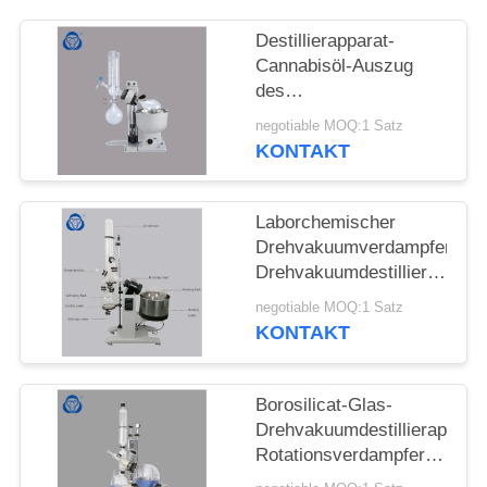
SITEMAP
Destillierapparat-
Cannabisöl-Auszug
des
DATENSCHUTZRICHTLINIE
Vakuumdestillations-
negotiable MOQ:1 Satz
Minirotationsverdampfer-
KONTAKT
ätherischen Öls
Laborchemischer
Drehvakuumverdampfer,
Drehvakuumdestillierappara
mit Wasserbad
negotiable MOQ:1 Satz
KONTAKT
Borosilicat-Glas-
Drehvakuumdestillierapparat
Rotationsverdampfer
20l explosionssicher