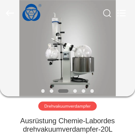
Nantong
Sanjing
Chemglass
Co.,Ltd.
All
Rights
Reserved.
HAUS
PRODUKTE
ÜBER
UNS
FABRIK-
AUSFLUG
Drehvakuumverdampfer
Ausrüstung Chemie-Labordes
QUALITÄTSKONTROLLE
drehvakuumverdampfer-20L