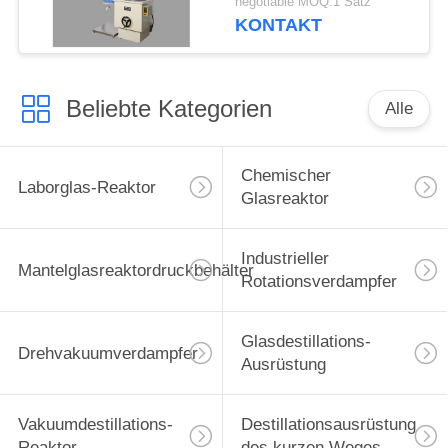
negotiable MOQ:1 Satz
KONTAKT
Beliebte Kategorien
Alle
Chemischer
Laborglas-Reaktor
Glasreaktor
Industrieller
Mantelglasreaktordruckbehälter
Rotationsverdampfer
Glasdestillations-
Drehvakuumverdampfer
Ausrüstung
Vakuumdestillations-
Destillationsausrüstung
Reaktor
des kurzen Weges