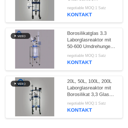
chemischer Reaktor,
negotiable MOQ:1 Satz
SITEMAP
halbautomatisch
KONTAKT
DATENSCHUTZRICHTLINIE
Borosilikatglas 3.3
Laborglasreaktor mit
50-600 Umdrehungen
pro Minute und Vakuum
negotiable MOQ:1 Satz
von 0,098 MPa für
KONTAKT
chemische
Anwendungen
20L, 50L, 100L, 200L
Laborglasreaktor mit
Borosilikat 3,3 Glas
und 304
negotiable MOQ:1 Satz
Edelstahlrahmen zur
KONTAKT
Destillation von Alkohol