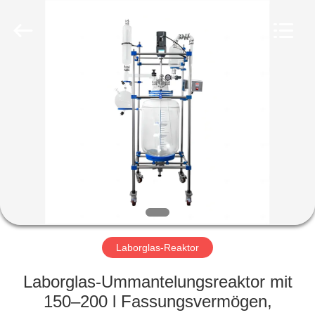
Nantong
Sanjing
Chemglass
Co.,Ltd.
All
Rights
Reserved.
HAUS
PRODUKTE
ÜBER
UNS
FABRIK-
AUSFLUG
Laborglas-Reaktor
Laborglas-Ummantelungsreaktor mit
QUALITÄTSKONTROLLE
150–200 l Fassungsvermögen,