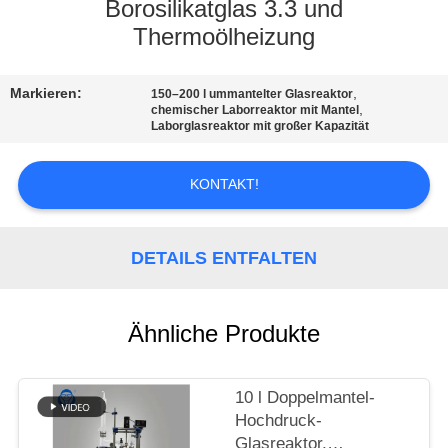
Borosilikatglas 3.3 und
TRETEN
Thermoölheizung
SIE
Markieren:
,
150–200 l ummantelter Glasreaktor
MIT
,
chemischer Laborreaktor mit Mantel
Laborglasreaktor mit großer Kapazität
UNS
IN
KONTAKT!
VERBINDUNG
DETAILS ENTFALTEN
NACHRICHTEN
FORDERN
Ähnliche Produkte
SIE
EIN
10 l Doppelmantel-
Hochdruck-
ZITAT
Glasreaktor,