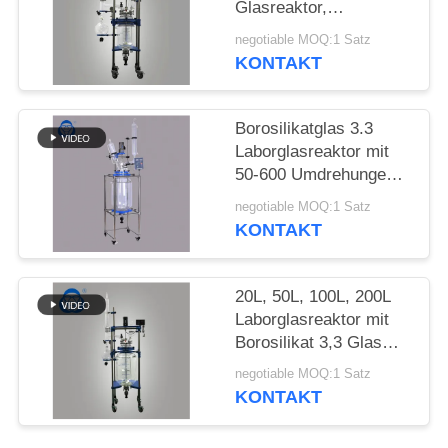
Glasreaktor,
chemischer Reaktor,
SITEMAP
negotiable MOQ:1 Satz
halbautomatisch
KONTAKT
DATENSCHUTZRICHTLINIE
Borosilikatglas 3.3
Laborglasreaktor mit
50-600 Umdrehungen
pro Minute und Vakuum
negotiable MOQ:1 Satz
von 0,098 MPa für
KONTAKT
chemische
Anwendungen
20L, 50L, 100L, 200L
Laborglasreaktor mit
Borosilikat 3,3 Glas
und 304
negotiable MOQ:1 Satz
Edelstahlrahmen zur
KONTAKT
Destillation von Alkohol