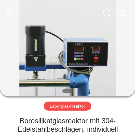
Nantong
Sanjing
Chemglass
Co.,Ltd.
All
Rights
Reserved.
HAUS
PRODUKTE
ÜBER
UNS
FABRIK-
AUSFLUG
Laborglas-Reaktor
Borosilikatglasreaktor mit 304-
QUALITÄTSKONTROLLE
Edelstahlbeschlägen, individuell