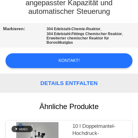
angepasster Kapazität und
TRETEN
automatischer Steuerung
SIE
Markieren:
,
304 Edelstahl-Chemie-Reaktor
MIT
,
304 Edelstahl-Fittings Chemischer Reaktor
Erweiterter chemischer Reaktor für
UNS
Borosilikatglas
IN
VERBINDUNG
KONTAKT!
NACHRICHTEN
DETAILS ENTFALTEN
FORDERN
Ähnliche Produkte
SIE
EIN
10 l Doppelmantel-
ZITAT
Hochdruck-