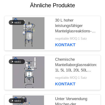
Ähnliche Produkte
FORDERN
SIE
30 L hoher
EIN
leistungsfähiger
Mantelglasreaktions-
ZITAT
Kessel mit
negotiable MOQ:1 Satz
Kondensator
KONTAKT
SITEMAP
Chemische
Mantellaborglasreaktoren
DATENSCHUTZRICHTLINIE
1L 5L 10L 20L 50L
100L 150L 200L
negotiable MOQ:1 Satz
KONTAKT
Unter Verwendung
Mischer-der