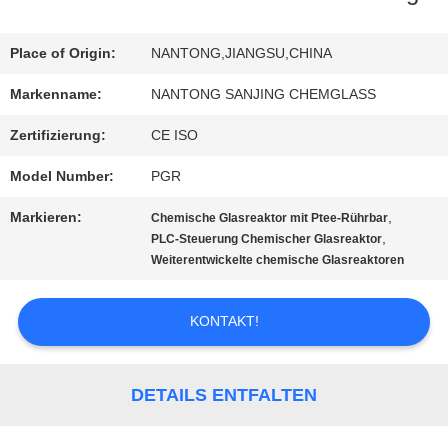
QUALITÄTSKONTROLLE
Place of Origin:
NANTONG,JIANGSU,CHINA
Markenname:
NANTONG SANJING CHEMGLASS
TRETEN
Zertifizierung:
CE ISO
SIE
Model Number:
PGR
MIT
Markieren:
,
Chemische Glasreaktor mit Ptee-Rührbar
UNS
,
PLC-Steuerung Chemischer Glasreaktor
Weiterentwickelte chemische Glasreaktoren
IN
VERBINDUNG
KONTAKT!
NACHRICHTEN
DETAILS ENTFALTEN