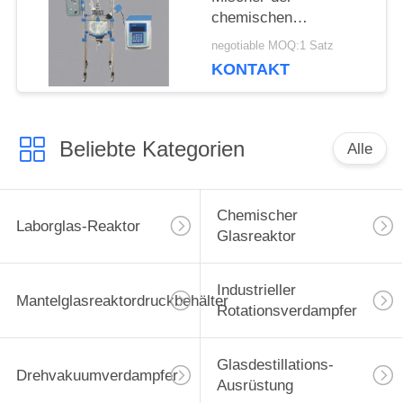
chemischen
Glasreaktor-
negotiable MOQ:1 Satz
Kristallisations-mit
KONTAKT
Ultraschallausrüstung
Beliebte Kategorien
Alle
Chemischer
Laborglas-Reaktor
Glasreaktor
Industrieller
Mantelglasreaktordruckbehälter
Rotationsverdampfer
Glasdestillations-
Drehvakuumverdampfer
Ausrüstung