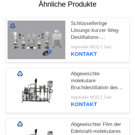
Ähnliche Produkte
SITEMAP
Schlüsselfertige
DATENSCHUTZRICHTLINIE
Lösungs-kurzer Weg-
Destillations-
Ausrüstungs-
negotiable MOQ:1 Satz
Kräuterextraktions-
KONTAKT
Ausrüstungs-hohe
Leistungsfähigkeit
Abgewischte
molekulare
Bruchdestillation des
Filmes des Edelstahls
negotiable MOQ:1 Satz
KONTAKT
Abgewischter Film der
Edelstahl-molekulares