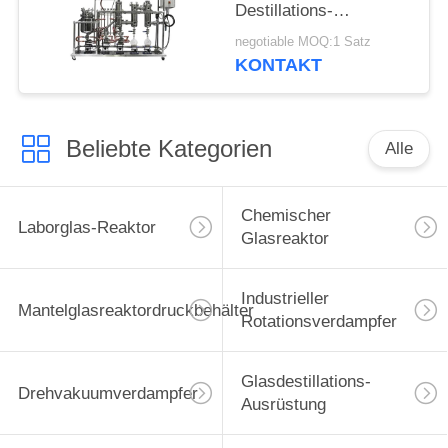
Destillations-
Ausrüstungs-
negotiable MOQ:1 Satz
Verdampfungszone-
KONTAKT
CBD Öl
Beliebte Kategorien
Alle
Chemischer
Laborglas-Reaktor
Glasreaktor
Industrieller
Mantelglasreaktordruckbehälter
Rotationsverdampfer
Glasdestillations-
Drehvakuumverdampfer
Ausrüstung