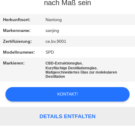
nach Maß sein
TRETEN
SIE
Herkunftsort:
Nantong
MIT
Markenname:
sanjing
UNS
Zertifizierung:
ce,bv,9001
IN
Modellnummer:
SPD
VERBINDUNG
Markieren:
,
CBD-Extraktionsglas
,
Kurzflächige Destillationsglas
Maßgeschneidertes Glas zur molekularen
Destillation
NACHRICHTEN
KONTAKT!
FORDERN
SIE
DETAILS ENTFALTEN
EIN
ZITAT