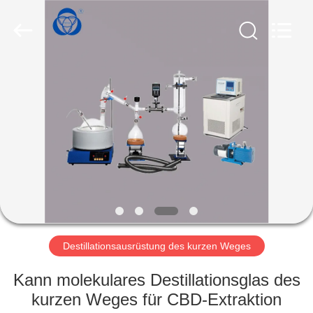
Nantong
Sanjing
Chemglass
Co.,Ltd.
All
Rights
Reserved.
HAUS
PRODUKTE
ÜBER
UNS
FABRIK-
AUSFLUG
Destillationsausrüstung des kurzen Weges
Kann molekulares Destillationsglas des
QUALITÄTSKONTROLLE
kurzen Weges für CBD-Extraktion