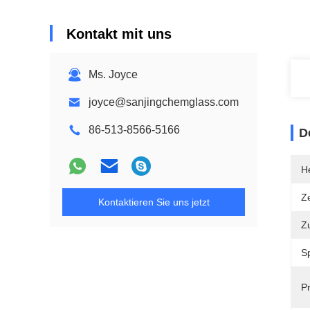
Kontakt mit uns
Ms. Joyce
joyce@sanjingchemglass.com
86-513-8566-5166
D
He
Ze
Kontaktieren Sie uns jetzt
Z
S
P