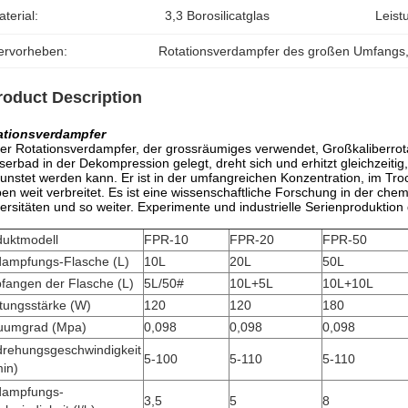
terial:
3,3 Borosilicatglas
Leist
ervorheben:
Rotationsverdampfer des großen Umfangs
roduct Description
ationsverdampfer
er Rotationsverdampfer, der grossräumiges verwendet, Großkaliberrot
erbad in der Dekompression gelegt, dreht sich und erhitzt gleichzeitig
unstet werden kann. Er ist in der umfangreichen Konzentration, im Tro
en weit verbreitet. Es ist eine wissenschaftliche Forschung in der che
ersitäten und so weiter. Experimente und industrielle Serienproduktion
duktmodell
FPR-10
FPR-20
FPR-50
dampfungs-Flasche (L)
10L
20L
50L
fangen der Flasche (L)
5L/50#
10L+5L
10L+10L
tungsstärke (W)
120
120
180
uumgrad (Mpa)
0,098
0,098
0,098
rehungsgeschwindigkeit
5-100
5-110
5-110
in)
dampfungs-
3,5
5
8