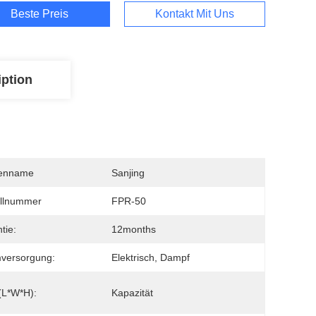
Beste Preis
Kontakt Mit Uns
iption
enname
Sanjing
llnummer
FPR-50
tie:
12months
versorgung:
Elektrisch, Dampf
(L*W*H):
Kapazität