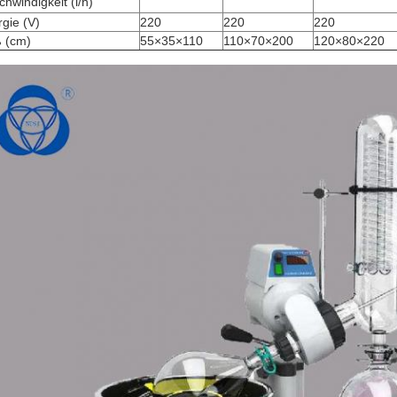
hwindigkeit (l/h)
gie (V)
220
220
220
 (cm)
55×35×110
110×70×200
120×80×220