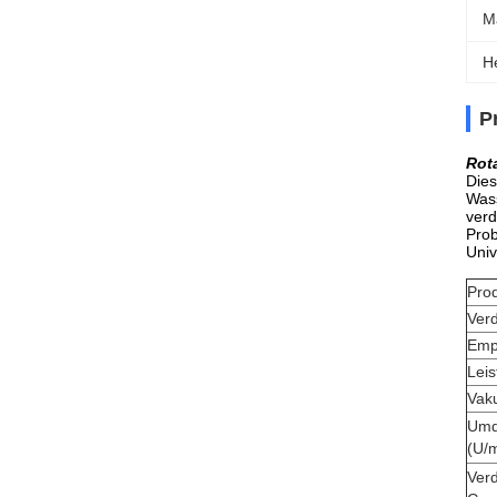
Ma
H
P
Rot
Dies
Wass
verd
Prob
Univ
Pro
Ver
Emp
Leis
Vak
Umd
(U/m
Ver