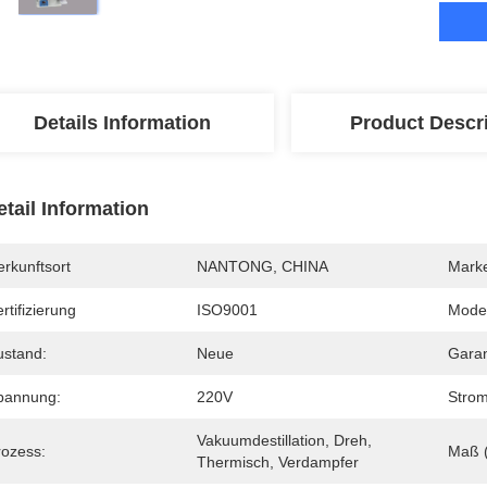
Details Information
Product Descr
etail Information
rkunftsort
NANTONG, CHINA
Mark
rtifizierung
ISO9001
Mode
ustand:
Neue
Garan
pannung:
220V
Strom
Vakuumdestillation, Dreh, 
rozess:
Maß 
Thermisch, Verdampfer