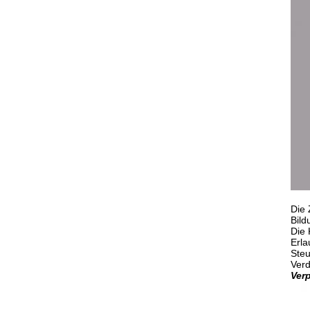
Die 
Bild
Die 
Erla
Steu
Ver
Ver