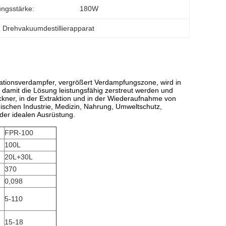
ungsstärke:
180W
, 
Drehvakuumdestillierapparat
ationsverdampfer, vergrößert Verdampfungszone, wird in
, damit die Lösung leistungsfähig zerstreut werden und
ckner, in der Extraktion und in der Wiederaufnahme von
mischen Industrie, Medizin, Nahrung, Umweltschutz,
 der idealen Ausrüstung.
FPR-100
100L
20L+30L
370
0,098
5-110
15-18