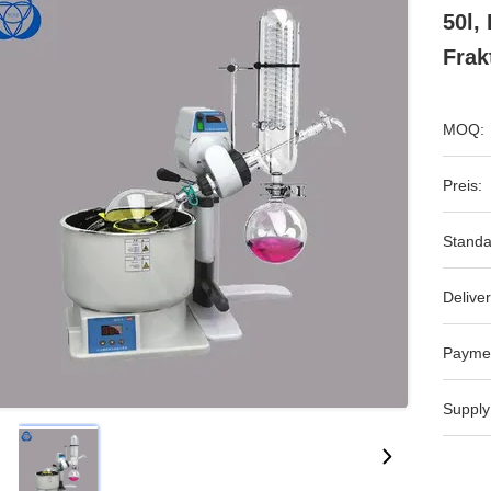
50l,
Frak
MOQ:
Preis:
Standa
Deliver
Payme
Supply