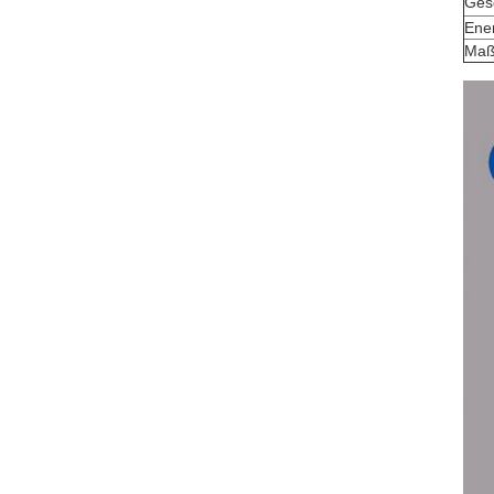
Gesc
Ener
Maß