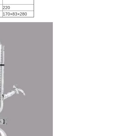
220
170×83×280