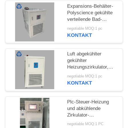
Expansions-Behälter-
SITEMAP
Polyscience gekühlte
verteilende Bad-
Temperaturspanne Rt-
DATENSCHUTZRICHTLINIE
negotiable MOQ:1 pc
200C°
KONTAKT
Luft abgekühlter
gekühlter
Heizungszirkulator,
kälteres adiabatisches
negotiable MOQ:1 pc
flüssiges
KONTAKT
Zirkulatorradfahren
Plc-Steuer-Heizung
und abkühlende
Zirkulator-
Temperaturspanne -80-
negotiable MOQ:1 PC