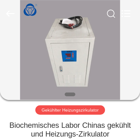
Nantong
Sanjing
Chemglass
Co.,Ltd.
All
Rights
Reserved.
HAUS
PRODUKTE
ÜBER
UNS
FABRIK-
AUSFLUG
Gekühlter Heizungszirkulator
Biochemisches Labor Chinas gekühlt
QUALITÄTSKONTROLLE
und Heizungs-Zirkulator