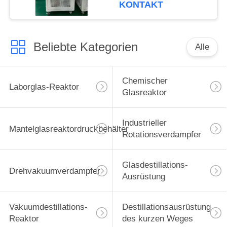
200C° des Kühler-380V
KONTAKT
Beliebte Kategorien
Alle
Chemischer
Laborglas-Reaktor
Glasreaktor
Industrieller
Mantelglasreaktordruckbehälter
Rotationsverdampfer
Glasdestillations-
Drehvakuumverdampfer
Ausrüstung
Vakuumdestillations-
Destillationsausrüstung
Reaktor
des kurzen Weges