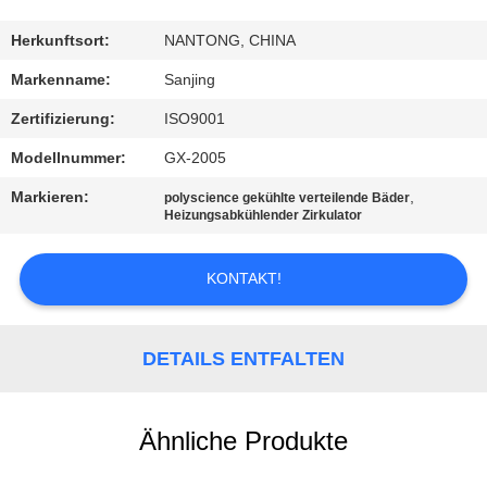
TRETEN
Herkunftsort:
NANTONG, CHINA
SIE
Markenname:
Sanjing
MIT
Zertifizierung:
ISO9001
UNS
Modellnummer:
GX-2005
IN
Markieren:
,
polyscience gekühlte verteilende Bäder
VERBINDUNG
Heizungsabkühlender Zirkulator
KONTAKT!
NACHRICHTEN
FORDERN
DETAILS ENTFALTEN
SIE
EIN
Ähnliche Produkte
ZITAT