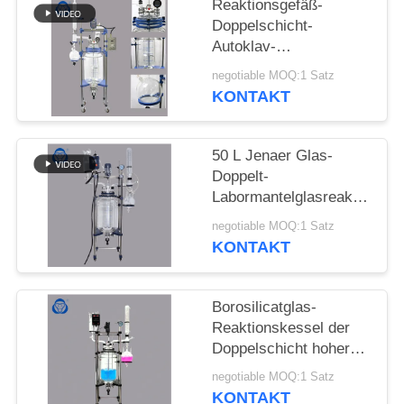
Reaktionsgefäß-
Doppelschicht-
SITEMAP
Autoklav-
Laborglasreaktor mit
negotiable MOQ:1 Satz
Spalten-Kondensator
DATENSCHUTZRICHTLINIE
KONTAKT
50 L Jenaer Glas-
Doppelt-
Labormantelglasreaktordruc
mit Vakuumpumpe
negotiable MOQ:1 Satz
KONTAKT
Borosilicatglas-
Reaktionskessel der
Doppelschicht hoher
mit Reaktorquirl
negotiable MOQ:1 Satz
KONTAKT