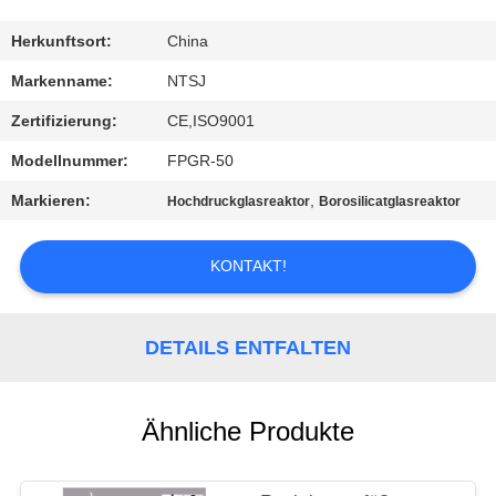
TRETEN
Herkunftsort:
China
SIE
Markenname:
NTSJ
MIT
Zertifizierung:
CE,ISO9001
UNS
Modellnummer:
FPGR-50
IN
Markieren:
,
Hochdruckglasreaktor
Borosilicatglasreaktor
VERBINDUNG
KONTAKT!
NACHRICHTEN
DETAILS ENTFALTEN
FORDERN
SIE
Ähnliche Produkte
EIN
ZITAT