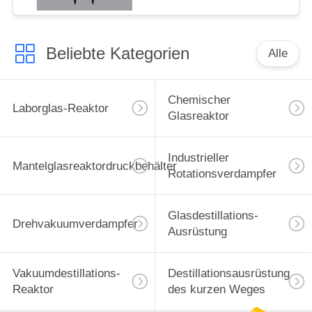
Beliebte Kategorien
Alle
Chemischer
Laborglas-Reaktor
Glasreaktor
Industrieller
Mantelglasreaktordruckbehälter
Rotationsverdampfer
Glasdestillations-
Drehvakuumverdampfer
Ausrüstung
Vakuumdestillations-
Destillationsausrüstung
Reaktor
des kurzen Weges