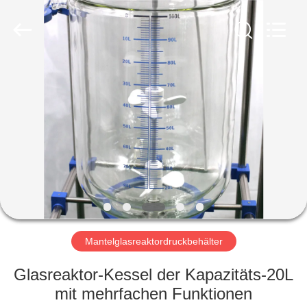
Nantong
Sanjing
Chemglass
Co.,Ltd.
All
Rights
Reserved.
HAUS
PRODUKTE
ÜBER
UNS
FABRIK-
AUSFLUG
Mantelglasreaktordruckbehälter
Glasreaktor-Kessel der Kapazitäts-20L
QUALITÄTSKONTROLLE
mit mehrfachen Funktionen