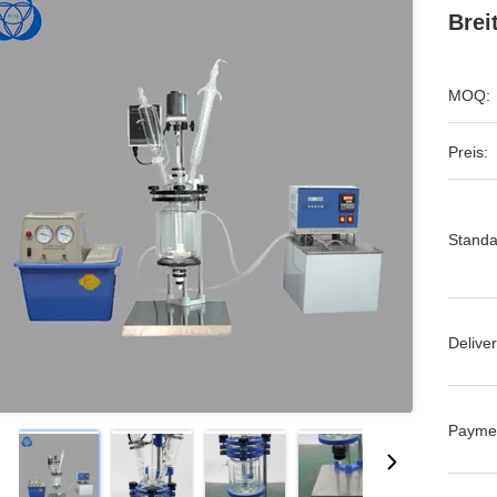
Brei
MOQ:
Preis:
Standa
Deliver
Payme