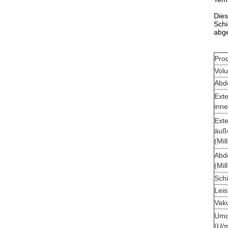
Dies
Schi
abge
Pro
Vol
Abd
Ext
inne
Ext
äuße
(Mil
Abd
(Mil
Schi
Leis
Vak
Umd
(U/m