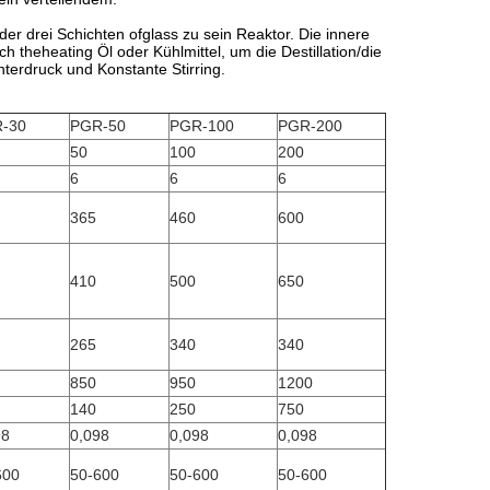
er drei Schichten ofglass zu sein Reaktor. Die innere
h theheating Öl oder Kühlmittel, um die Destillation/die
terdruck und Konstante Stirring.
-30
PGR-50
PGR-100
PGR-200
50
100
200
6
6
6
365
460
600
410
500
650
265
340
340
850
950
1200
140
250
750
98
0,098
0,098
0,098
600
50-600
50-600
50-600