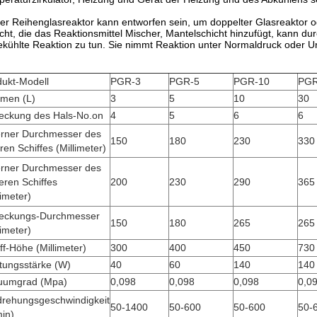
er Reihenglasreaktor kann entworfen sein, um doppelter Glasreaktor od
cht, die das Reaktionsmittel Mischer, Mantelschicht hinzufügt, kann durc
kühlte Reaktion zu tun. Sie nimmt Reaktion unter Normaldruck oder Un
dukt-Modell
PGR-3
PGR-5
PGR-10
PGR
umen (L)
3
5
10
30
eckung des Hals-No.on
4
5
6
6
erner Durchmesser des
150
180
230
330
ren Schiffes (Millimeter)
erner Durchmesser des
ren Schiffes
200
230
290
365
limeter)
eckungs-Durchmesser
150
180
265
265
limeter)
ff-Höhe (Millimeter)
300
400
450
730
tungsstärke (W)
40
60
140
140
uumgrad (Mpa)
0,098
0,098
0,098
0,0
rehungsgeschwindigkeit
50-1400
50-600
50-600
50-
in)