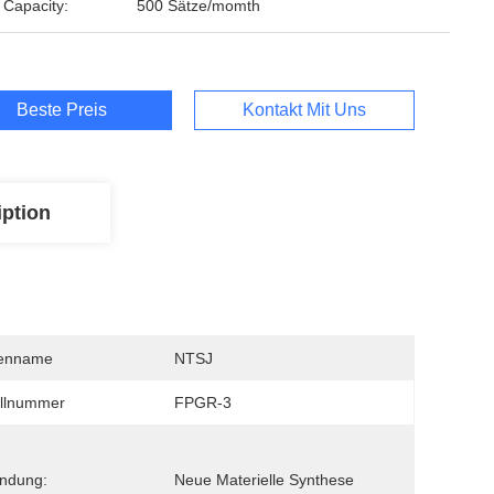
 Capacity:
500 Sätze/momth
Beste Preis
Kontakt Mit Uns
iption
enname
NTSJ
llnummer
FPGR-3
ndung:
Neue Materielle Synthese