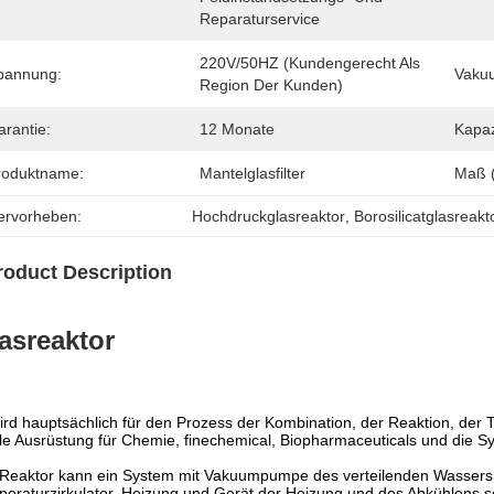
Reparaturservice
220V/50HZ (kundengerecht Als 
pannung:
Vaku
Region Der Kunden)
arantie:
12 Monate
Kapaz
roduktname:
Mantelglasfilter
Maß 
ervorheben:
Hochdruckglasreaktor
, 
Borosilicatglasreakt
roduct Description
asreaktor
ird hauptsächlich für den Prozess der Kombination, der Reaktion, der T
le Ausrüstung für Chemie, finechemical, Biopharmaceuticals und die Sy
 Reaktor kann ein System mit Vakuumpumpe des verteilenden Wasser
eraturzirkulator, Heizung und Gerät der Heizung und des Abkühlens s