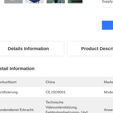
Supply
Details Information
Product Descr
etail Information
rkunftsort
China
Mark
rtifizierung
CE,ISO9001
Mode
Technische 
Videounterstützung, 
undendienst Erbracht:
Anwe
Feldinstandsetzungs- Und 