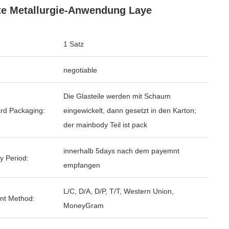
te Metallurgie-Anwendung Laye
1 Satz
negotiable
Die Glasteile werden mit Schaum
rd Packaging:
eingewickelt, dann gesetzt in den Karton;
der mainbody Teil ist pack
innerhalb 5days nach dem payemnt
y Period:
empfangen
L/C, D/A, D/P, T/T, Western Union,
nt Method:
MoneyGram