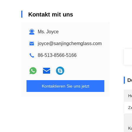
Kontakt mit uns
Ms. Joyce
joyce@sanjingchemglass.com
86-513-8566-5166
D
Kontaktieren Sie uns jetzt
He
Ze
K