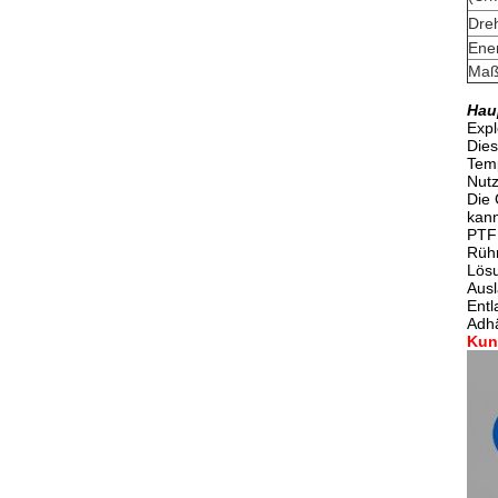
Dre
Ener
Maß 
Hau
Expl
Dies
Temp
Nut
Die 
kann
PTFE
Rühr
Lösu
Ausl
Entl
Adh
Kun