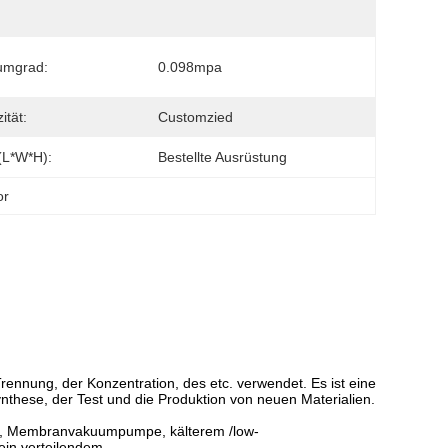
umgrad:
0.098mpa
ität:
Customzied
(L*W*H):
Bestellte Ausrüstung
or
rennung, der Konzentration, des etc. verwendet. Es ist eine
nthese, der Test und die Produktion von neuen Materialien.
s, Membranvakuumpumpe, kälterem /low-
ein verteilendem.