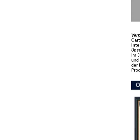
Ver
Car
Inte
Unse
Im J
und 
der 
Prod