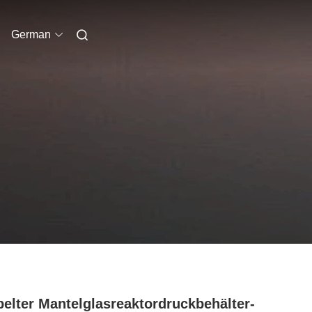
German
elter Mantelglasreaktordruckbehälter-