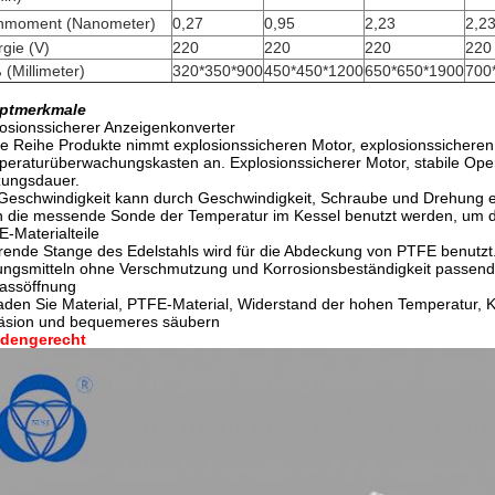
hmoment (Nanometer)
0,27
0,95
2,23
2,2
gie (V)
220
220
220
220
(Millimeter)
320*350*900
450*450*1200
650*650*1900
700
ptmerkmale
osionssicherer Anzeigenkonverter
e Reihe Produkte nimmt explosionssicheren Motor, explosionssicheren
eraturüberwachungskasten an. Explosionssicherer Motor, stabile Ope
zungsdauer.
Geschwindigkeit kann durch Geschwindigkeit, Schraube und Drehung ein
 die messende Sonde der Temperatur im Kessel benutzt werden, um d
-Materialteile
ende Stange des Edelstahls wird für die Abdeckung von PTFE benutzt.
ngsmitteln ohne Verschmutzung und Korrosionsbeständigkeit passend
assöffnung
aden Sie Material, PTFE-Material, Widerstand der hohen Temperatur, K
äsion und bequemeres säubern
dengerecht