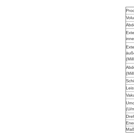
Pro
Vol
Abd
Ext
inne
Ext
äuße
(Mil
Abd
(Mil
Schi
Leis
Vak
Umd
(U/m
Dre
Ener
Maß 