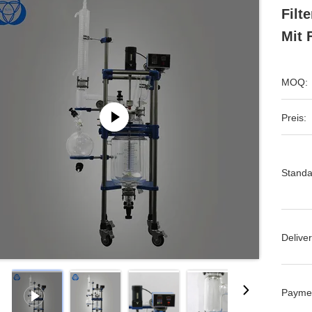
Filt
Mit 
MOQ:
Preis:
Standa
Deliver
Payme