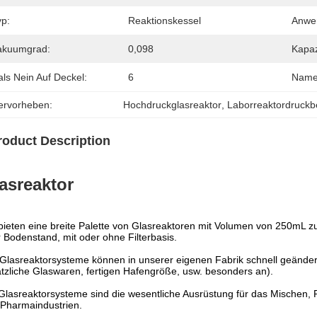
yp:
Reaktionskessel
Anwe
akuumgrad:
0,098
Kapaz
ls Nein Auf Deckel:
6
Name
ervorheben:
Hochdruckglasreaktor
, 
Laborreaktordruckb
roduct Description
asreaktor
bieten eine breite Palette von Glasreaktoren mit Volumen von 250mL zu 
 Bodenstand, mit oder ohne Filterbasis.
 Glasreaktorsysteme können in unserer eigenen Fabrik schnell geänder
tzliche Glaswaren, fertigen Hafengröße, usw. besonders an).
Glasreaktorsysteme sind die wesentliche Ausrüstung für das Mischen, Re
Pharmaindustrien.