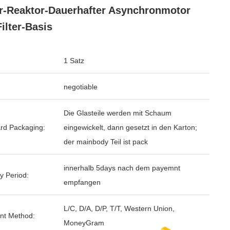
er-Reaktor-Dauerhafter Asynchronmotor
Filter-Basis
1 Satz
negotiable
Die Glasteile werden mit Schaum
rd Packaging:
eingewickelt, dann gesetzt in den Karton;
der mainbody Teil ist pack
innerhalb 5days nach dem payemnt
y Period:
empfangen
L/C, D/A, D/P, T/T, Western Union,
nt Method:
MoneyGram