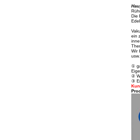
Hau
Rühr
Die 
Edel
Vak
ein 
inne
Ther
Wir 
usw.
① ga
Eige
② We
③ En
Kun
Pro