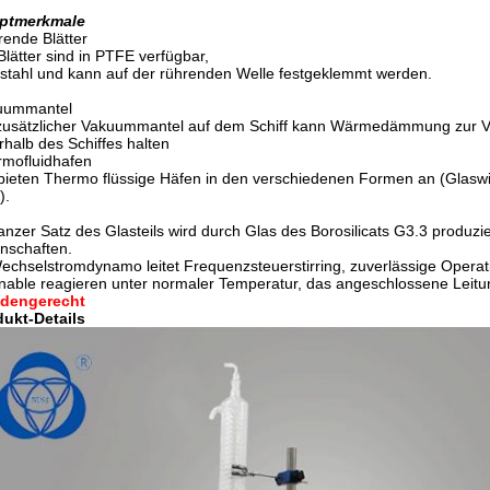
ptmerkmale
ende Blätter
Blätter sind in PTFE verfügbar,
stahl und kann auf der rührenden Welle festgeklemmt werden.
uummantel
zusätzlicher Vakuummantel auf dem Schiff kann Wärmedämmung zur Ver
rhalb des Schiffes halten
mofluidhafen
bieten Thermo flüssige Häfen in den verschiedenen Formen an (Glasw
).
nzer Satz des Glasteils wird durch Glas des Borosilicats G3.3 produzi
nschaften.
chselstromdynamo leitet Frequenzsteuerstirring, zuverlässige Opera
able reagieren unter normaler Temperatur, das angeschlossene Leit
dengerecht
dukt-Details