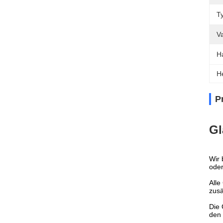
T
V
Ha
H
P
Gl
Wir 
oder
Alle
zusä
Die 
den 