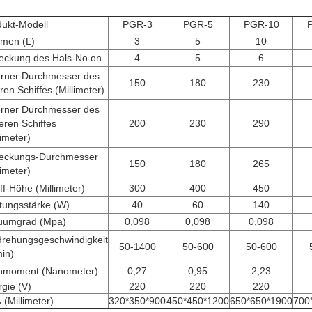
dukt-Modell
PGR-3
PGR-5
PGR-10
umen (L)
3
5
10
eckung des Hals-No.on
4
5
6
erner Durchmesser des
150
180
230
ren Schiffes (Millimeter)
erner Durchmesser des
ren Schiffes
200
230
290
limeter)
eckungs-Durchmesser
150
180
265
limeter)
ff-Höhe (Millimeter)
300
400
450
tungsstärke (W)
40
60
140
uumgrad (Mpa)
0,098
0,098
0,098
rehungsgeschwindigkeit
50-1400
50-600
50-600
in)
hmoment (Nanometer)
0,27
0,95
2,23
gie (V)
220
220
220
(Millimeter)
320*350*900
450*450*1200
650*650*1900
700