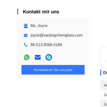
Kontakt mit uns
Ms. Joyce
joyce@sanjingchemglass.com
86-513-8566-5166
Kontaktieren Sie uns jetzt
D
He
Ze
G