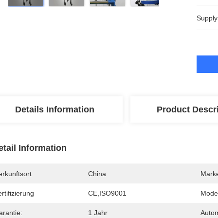
Supply
Details Information
Product Descr
etail Information
rkunftsort
China
Mark
rtifizierung
CE,ISO9001
Mode
arantie:
1 Jahr
Autom