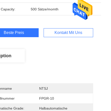
 Capacity:
500 Sätze/momth
Beste Preis
Kontakt Mit Uns
iption
enname
NTSJ
llnummer
FPGR-10
atische Grade:
Halbautomatische