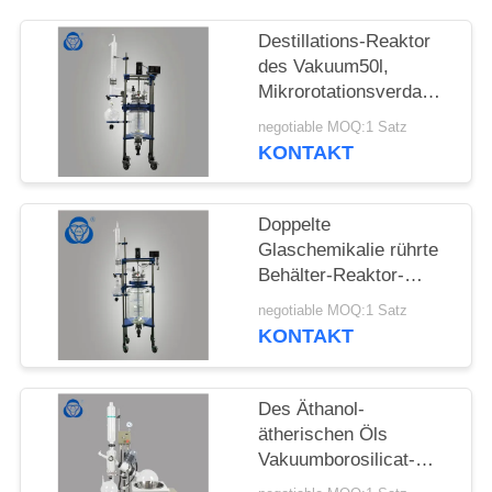
SITEMAP
Destillations-Reaktor
des Vakuum50l,
Mikrorotationsverdampfer-
DATENSCHUTZRICHTLINIE
explosionssicherer
negotiable MOQ:1 Satz
Entwurf
KONTAKT
Doppelte
Glaschemikalie rührte
Behälter-Reaktor-
Zyklus-Heizungs-
negotiable MOQ:1 Satz
abkühlende Reaktion
KONTAKT
Des Äthanol-
ätherischen Öls
Vakuumborosilicat-
Glas-Teile des