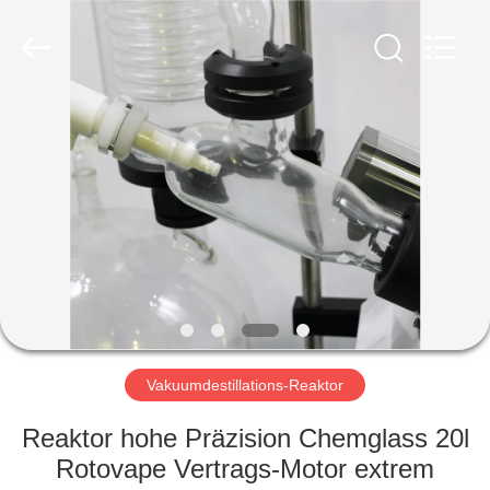
Nantong
Sanjing
Chemglass
Co.,Ltd.
All
Rights
Reserved.
HAUS
PRODUKTE
ÜBER
UNS
FABRIK-
AUSFLUG
Vakuumdestillations-Reaktor
Reaktor hohe Präzision Chemglass 20l
QUALITÄTSKONTROLLE
Rotovape Vertrags-Motor extrem