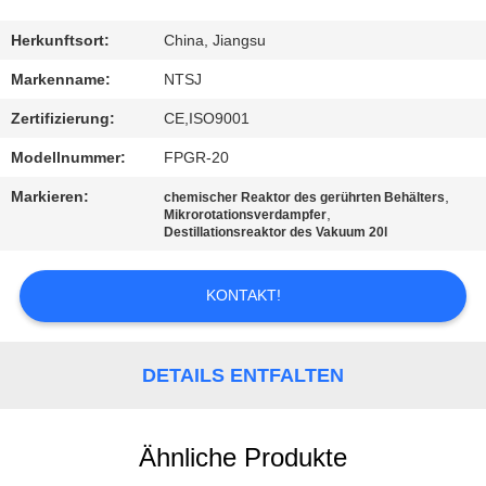
TRETEN
Herkunftsort:
China, Jiangsu
SIE
Markenname:
NTSJ
MIT
Zertifizierung:
CE,ISO9001
UNS
Modellnummer:
FPGR-20
IN
Markieren:
,
chemischer Reaktor des gerührten Behälters
VERBINDUNG
,
Mikrorotationsverdampfer
Destillationsreaktor des Vakuum 20l
NACHRICHTEN
KONTAKT!
FORDERN
DETAILS ENTFALTEN
SIE
EIN
Ähnliche Produkte
ZITAT