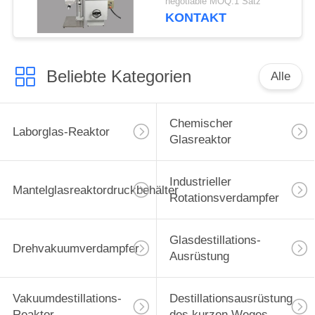
negotiable MOQ:1 Satz
Destillations-Reaktor-
KONTAKT
G3.3
Beliebte Kategorien
Alle
Chemischer
Laborglas-Reaktor
Glasreaktor
Industrieller
Mantelglasreaktordruckbehälter
Rotationsverdampfer
Glasdestillations-
Drehvakuumverdampfer
Ausrüstung
Vakuumdestillations-
Destillationsausrüstung
Reaktor
des kurzen Weges