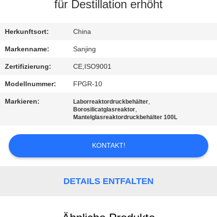
für Destillation erhöht
TRETEN
SIE
Herkunftsort:
China
MIT
Markenname:
Sanjing
UNS
Zertifizierung:
CE,ISO9001
IN
Modellnummer:
FPGR-10
VERBINDUNG
Markieren:
,
Laborreaktordruckbehälter
,
Borosilicatglasreaktor
Mantelglasreaktordruckbehälter 100L
NACHRICHTEN
KONTAKT!
FORDERN
SIE
DETAILS ENTFALTEN
EIN
ZITAT