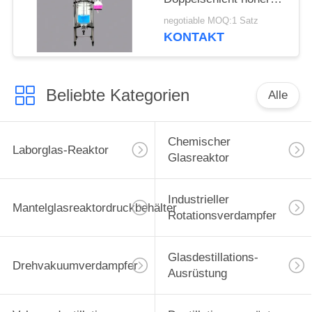
mit Reaktorquirl
negotiable MOQ:1 Satz
KONTAKT
Beliebte Kategorien
Alle
Chemischer
Laborglas-Reaktor
Glasreaktor
Industrieller
Mantelglasreaktordruckbehälter
Rotationsverdampfer
Glasdestillations-
Drehvakuumverdampfer
Ausrüstung