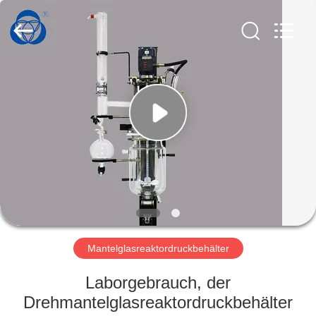
Nantong
Sanjing
Chemglass
Co.,Ltd.
All
Rights
Reserved.
HAUS
PRODUKTE
ÜBER
UNS
FABRIK-
AUSFLUG
Mantelglasreaktordruckbehälter
Laborgebrauch, der
QUALITÄTSKONTROLLE
Drehmantelglasreaktordruckbehälter