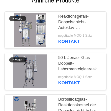
Ähnliche Produkte
SITEMAP
Reaktionsgefäß-
Doppelschicht-
DATENSCHUTZRICHTLINIE
Autoklav-
Laborglasreaktor mit
negotiable MOQ:1 Satz
Spalten-Kondensator
KONTAKT
50 L Jenaer Glas-
Doppelt-
Labormantelglasreaktordruc
mit Vakuumpumpe
negotiable MOQ:1 Satz
KONTAKT
Borosilicatglas-
Reaktionskessel der
Doppelschicht hoher