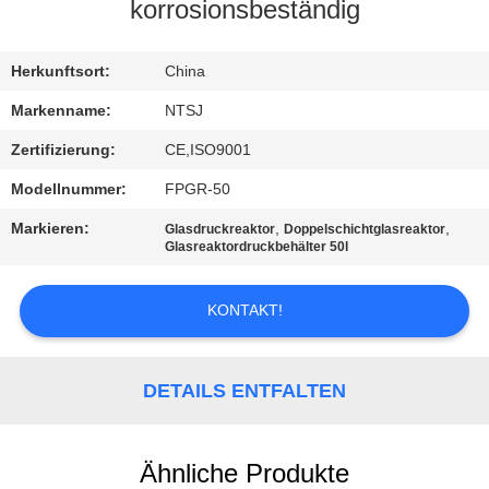
korrosionsbeständig
TRETEN
SIE
Herkunftsort:
China
MIT
Markenname:
NTSJ
UNS
Zertifizierung:
CE,ISO9001
IN
Modellnummer:
FPGR-50
VERBINDUNG
Markieren:
,
,
Glasdruckreaktor
Doppelschichtglasreaktor
Glasreaktordruckbehälter 50l
NACHRICHTEN
KONTAKT!
FORDERN
SIE
DETAILS ENTFALTEN
EIN
ZITAT
Ähnliche Produkte