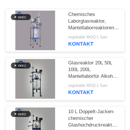
SITEMAP
Chemisches
Laborglasreaktor,
Mantellaborreaktoren
DATENSCHUTZRICHTLINIE
20L 50L 100L 200L
negotiable MOQ:1 Satz
KONTAKT
Glasreaktor 20L 50L
100L 200L
Mantellaborfür Alkohol-
Destillation
negotiable MOQ:1 Satz
KONTAKT
10 L Doppelt-Jacken-
chemischer
Glashochdruckreaktor