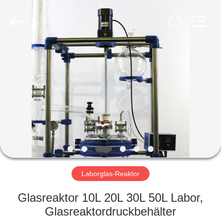
Nantong
Sanjing
Chemglass
Co.,Ltd.
All
Rights
Reserved.
HAUS
PRODUKTE
ÜBER
UNS
FABRIK-
AUSFLUG
Laborglas-Reaktor
Glasreaktor 10L 20L 30L 50L Labor,
QUALITÄTSKONTROLLE
Glasreaktordruckbehälter