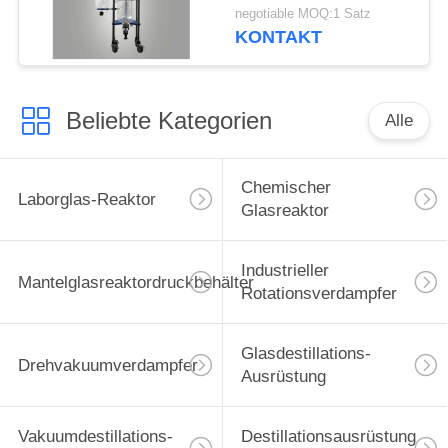
halbautomatisch
negotiable MOQ:1 Satz
KONTAKT
Beliebte Kategorien
Alle
Chemischer
Laborglas-Reaktor
Glasreaktor
Industrieller
Mantelglasreaktordruckbehälter
Rotationsverdampfer
Glasdestillations-
Drehvakuumverdampfer
Ausrüstung
Vakuumdestillations-
Destillationsausrüstung