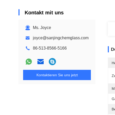
Kontakt mit uns
Ms. Joyce
joyce@sanjingchemglass.com
86-513-8566-5166
D
He
Kontaktieren Sie uns jetzt
Ze
Ma
G
B