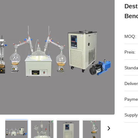
Dest
Benc
MOQ:
Preis:
Standa
Deliver
Payme
Supply