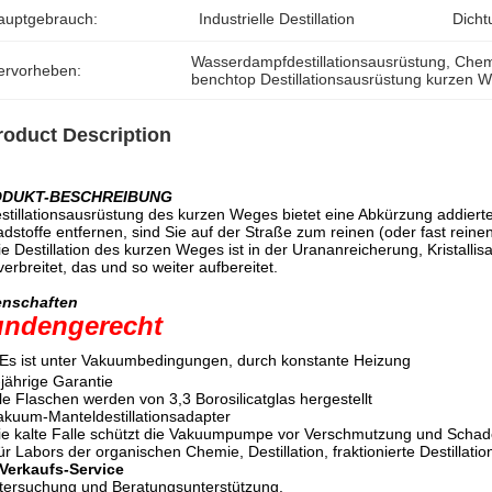
auptgebrauch:
Industrielle Destillation
Dicht
Wasserdampfdestillationsausrüstung
, 
Chemi
ervorheben:
benchtop Destillationsausrüstung kurzen 
roduct Description
DUKT-BESCHREIBUNG
illationsausrüstung des kurzen Weges bietet eine Abkürzung addierte
dstoffe entfernen, sind Sie auf der Straße zum reinen (oder fast reinen
Destillation des kurzen Weges ist in der Urananreicherung, Kristallis
verbreitet, das und so weiter aufbereitet.
enschaften
ndengerecht
Es ist unter Vakuumbedingungen, durch konstante Heizung
-jährige Garantie
lle Flaschen werden von 3,3 Borosilicatglas hergestellt
akuum-Manteldestillationsadapter
ie kalte Falle schützt die Vakuumpumpe vor Verschmutzung und Sch
ür Labors der organischen Chemie, Destillation, fraktionierte Destilla
-Verkaufs-Service
tersuchung und Beratungsunterstützung.