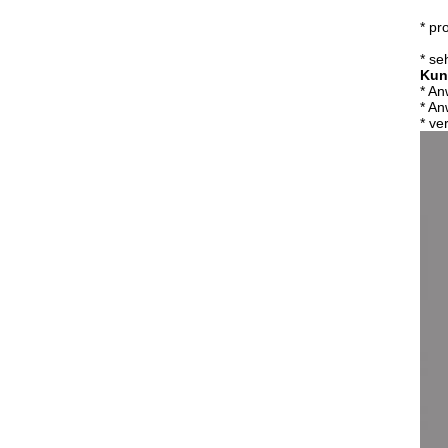
* pr
* se
Kun
* A
* A
* ve