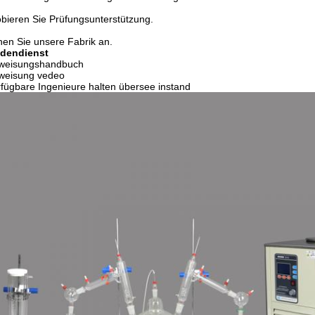
obieren Sie Prüfungsunterstützung.
hen Sie unsere Fabrik an.
dendienst
nweisungshandbuch
nweisung vedeo
rfügbare Ingenieure halten übersee instand