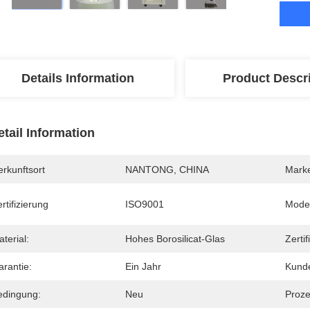
Details Information
Product Descr
etail Information
rkunftsort
NANTONG, CHINA
Mark
rtifizierung
ISO9001
Mode
terial:
Hohes Borosilicat-Glas
Zertif
arantie:
Ein Jahr
Kunde
edingung:
Neu
Proze