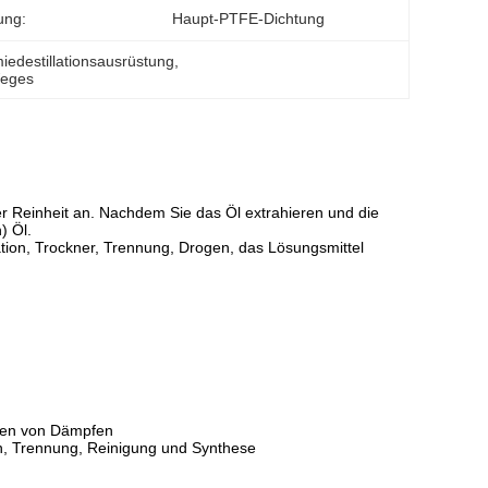
ung:
Haupt-PTFE-Dichtung
edestillationsausrüstung
, 
Weges
r Reinheit an. Nachdem Sie das Öl extrahieren und die
) Öl.
ation, Trockner, Trennung, Drogen, das Lösungsmittel
aden von Dämpfen
tion, Trennung, Reinigung und Synthese