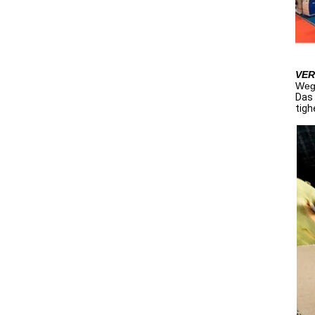
VER
Wegd
Das 
tigh