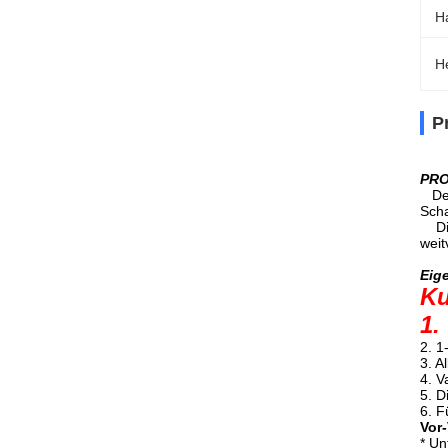
H
H
P
PRO
Dest
Scha
Die 
weit
Eig
Ku
1.
2. 1
3. A
4. V
5. D
6. F
Vor
* Un