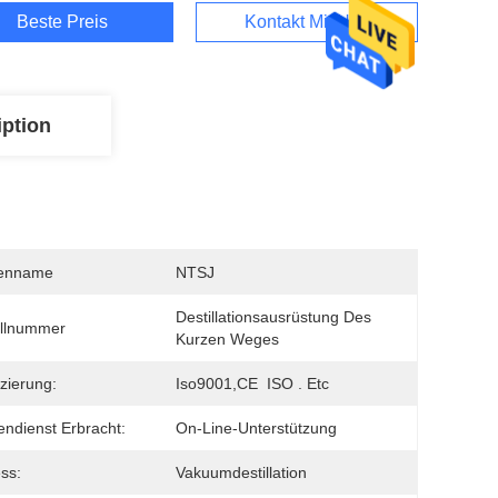
Beste Preis
Kontakt Mit Uns
iption
enname
NTSJ
Destillationsausrüstung Des 
llnummer
Kurzen Weges
izierung:
Iso9001,CE  ISO . Etc
ndienst Erbracht:
On-Line-Unterstützung
ss:
Vakuumdestillation