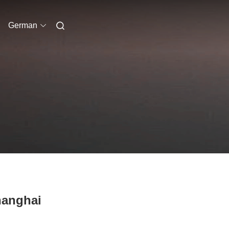
German
hanghai