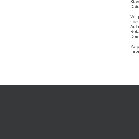
Stan
Datu
Wir 
unse
Auf 
Rota
Demo
Verp
Ihre