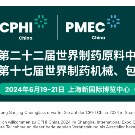
ong Sanjing Chemglass erwartet Sie auf der CPHI China 2024 in Shan
lich willkommen zu CPHI China 2024 im Shanghai International Expo Ce
re Teilnahme an dieser bedeutenden Veranstaltung als Aussteller bek