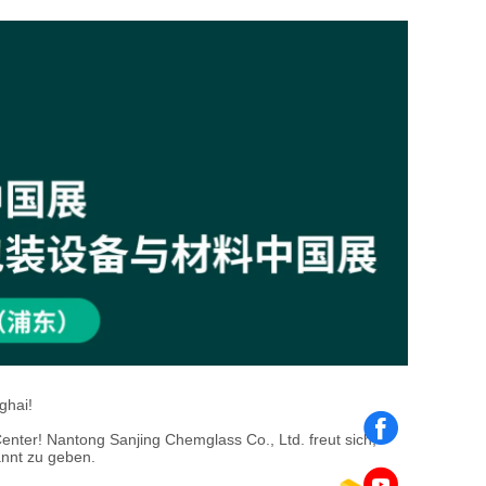
ghai!
nter! Nantong Sanjing Chemglass Co., Ltd. freut sich,
annt zu geben.