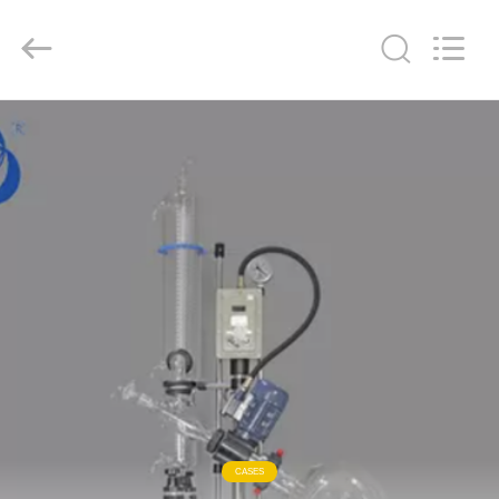
Nantong
Sanjing
Chemglass
Co.,Ltd.
All
Rights
Reserved.
HAUS
PRODUKTE
ÜBER
UNS
FABRIK-
AUSFLUG
QUALITÄTSKONTROLLE
CASES