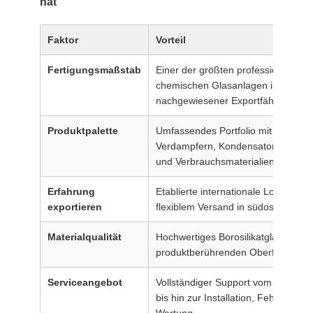
hat
Faktor
Vorteil
Fertigungsmaßstab
Einer der größten professionellen H
chemischen Glasanlagen in China 
nachgewiesener Exportfähigkeit
Produktpalette
Umfassendes Portfolio mit Reaktor
Verdampfern, Kondensatoren, Um
und Verbrauchsmaterialien
Erfahrung
Etablierte internationale Logistikkan
exportieren
flexiblem Versand in südostasiatis
Materialqualität
Hochwertiges Borosilikatglas 3.3 un
produktberührenden Oberflächen
Serviceangebot
Vollständiger Support vom Design 
bis hin zur Installation, Fehlerbeh