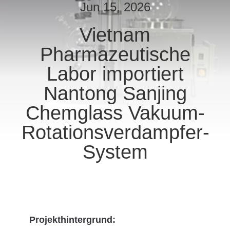
Jun 15, 2026
TRETEN
Vietnam
SIE
Pharmazeutische
MIT
UNS
Labor importiert
IN
Nantong Sanjing
VERBINDUNG
Chemglass Vakuum-
Rotationsverdampfer-
NACHRICHTEN
System
FORDERN
SIE
EIN
ZITAT
Projekthintergrund: