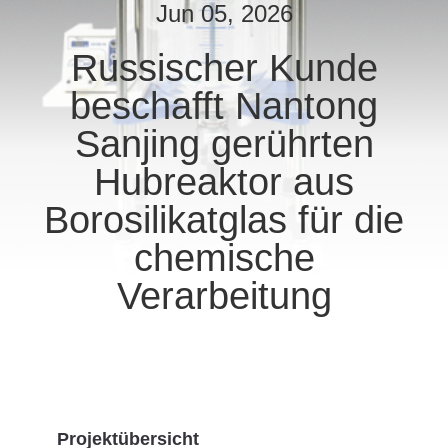
Jun 05, 2026
TRETEN
Russischer Kunde
SIE
beschafft Nantong
MIT
UNS
Sanjing gerührten
IN
Hubreaktor aus
VERBINDUNG
Borosilikatglas für die
chemische
NACHRICHTEN
Verarbeitung
FORDERN
SIE
EIN
ZITAT
Projektübersicht