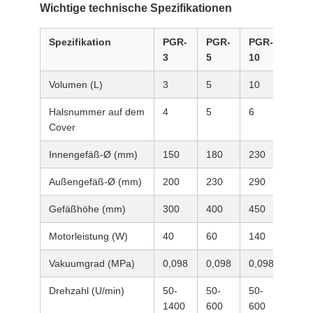
Wichtige technische Spezifikationen
Spezifikation
PGR-
PGR-
PGR-
PGR
3
5
10
30
Volumen (L)
3
5
10
30
Halsnummer auf dem
4
5
6
6
Cover
Innengefäß-Ø (mm)
150
180
230
330
Außengefäß-Ø (mm)
200
230
290
365
Gefäßhöhe (mm)
300
400
450
730
Motorleistung (W)
40
60
140
140
Vakuumgrad (MPa)
0,098
0,098
0,098
0,09
Drehzahl (U/min)
50-
50-
50-
50-
1400
600
600
600