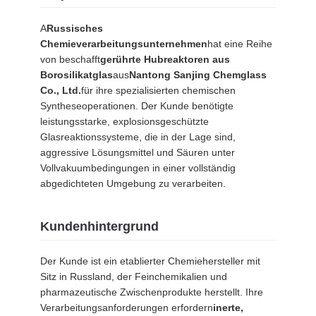
SITEMAP
A
Russisches
Chemieverarbeitungsunternehmen
hat eine Reihe
von beschafft
gerührte Hubreaktoren aus
DATENSCHUTZRICHTLINIE
Borosilikatglas
aus
Nantong Sanjing Chemglass
Co., Ltd.
für ihre spezialisierten chemischen
Syntheseoperationen. Der Kunde benötigte
leistungsstarke, explosionsgeschützte
Glasreaktionssysteme, die in der Lage sind,
aggressive Lösungsmittel und Säuren unter
Vollvakuumbedingungen in einer vollständig
abgedichteten Umgebung zu verarbeiten.
Kundenhintergrund
Der Kunde ist ein etablierter Chemiehersteller mit
Sitz in Russland, der Feinchemikalien und
pharmazeutische Zwischenprodukte herstellt. Ihre
Verarbeitungsanforderungen erfordern
inerte,