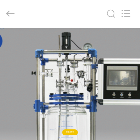
Nantong
Sanjing
Chemglass
Co.,Ltd.
All
Rights
Reserved.
HAUS
PRODUKTE
ÜBER
UNS
FABRIK-
AUSFLUG
QUALITÄTSKONTROLLE
CASES