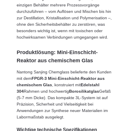
einzigen Behälter mehrere Prozessvorgänge
durchzuführen – vom Auflösen und Mischen bis hin
zur Destillation, Kristallisation und Polymerisation –,
ohne den Sicherheitsbehälter zu zerstören, was
besonders wichtig ist, wenn mit toxischen oder
hochwirksamen Verbindungen umgegangen wird.
Produktlösung: Mini-Einschicht-
Reaktor aus chemischem Glas
Nantong Sanjing Chemglass belieferte den Kunden
mit dem
FPGR-3 Mini-Einschicht-Reaktor aus
chemischem Glas
, konstruiert mit
Edelstahl
304
Rahmen und hochwertig
Borosilikatglas
Gefäß
(5-7 mm Dicke). Das kompakte 3L-System ist auf
Präzision, Sicherheit und Vielseitigkeit bei
Anwendungen zur Synthese neuer Materialien im
Labormaßstab ausgelegt.
Wichtige technische Spezifikationen