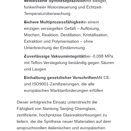
Verbesserte Synthesepräzision
mit stetiger,
funkenfreier Motorsteuerung und Echtzeit-
Temperaturüberwachung
Sichere Multiprozessfähigkeit
in einem
einzigen versiegelten Gefäß – Auflösung,
Mischen, Reaktion, Destillation, Kristallisation,
Extraktion und Polymerisation – ohne
Unterbrechung der Eindämmung
Zuverlässige Vakuumintegrität
bei -0,098 MPa
mit Teflon-Versiegelung beständig gegen Säuren
und Laugen
Einhaltung gesetzlicher Vorschriften
Mit CE-
und ISO9001-Zertifizierungen, die alle
europäischen Marktanforderungen erfüllen
Dieser erfolgreiche Einsatz unterstreicht die
Fähigkeit von Nantong Sanjing Chemglass,
zertifizierte, hochpräzise Glasreaktorlösungen zu
liefern, die die Synthese neuer Materialien auf dem
anspruchsvollen italienischen und europäischen