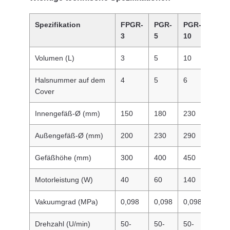
Spezifikation
FPGR-
PGR-
PGR-
PGR
3
5
10
30
Volumen (L)
3
5
10
30
Halsnummer auf dem
4
5
6
6
Cover
Innengefäß-Ø (mm)
150
180
230
330
Außengefäß-Ø (mm)
200
230
290
365
Gefäßhöhe (mm)
300
400
450
730
Motorleistung (W)
40
60
140
140
Vakuumgrad (MPa)
0,098
0,098
0,098
0,09
Drehzahl (U/min)
50-
50-
50-
50-