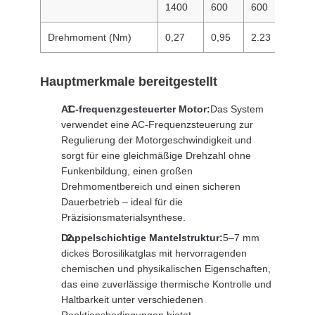
1400
600
600
600
Drehmoment (Nm)
0,27
0,95
2.23
2.23
Hauptmerkmale bereitgestellt
AC-frequenzgesteuerter Motor:
Das System
verwendet eine AC-Frequenzsteuerung zur
Regulierung der Motorgeschwindigkeit und
sorgt für eine gleichmäßige Drehzahl ohne
Funkenbildung, einen großen
Drehmomentbereich und einen sicheren
Dauerbetrieb – ideal für die
Präzisionsmaterialsynthese.
Doppelschichtige Mantelstruktur:
5–7 mm
dickes Borosilikatglas mit hervorragenden
chemischen und physikalischen Eigenschaften,
das eine zuverlässige thermische Kontrolle und
Haltbarkeit unter verschiedenen
Reaktionsbedingungen bietet.