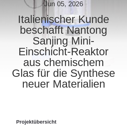
Jun 05, 2026
TRETEN
Italienischer Kunde
SIE
beschafft Nantong
MIT
UNS
Sanjing Mini-
IN
Einschicht-Reaktor
VERBINDUNG
aus chemischem
Glas für die Synthese
NACHRICHTEN
neuer Materialien
FORDERN
SIE
EIN
ZITAT
Projektübersicht