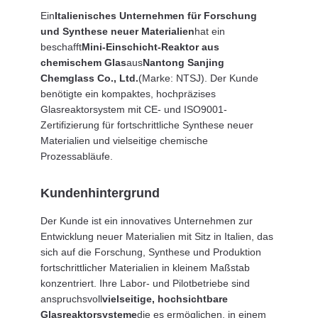
Ein
Italienisches Unternehmen für Forschung
SITEMAP
und Synthese neuer Materialien
hat ein
beschafft
Mini-Einschicht-Reaktor aus
chemischem Glas
aus
Nantong Sanjing
DATENSCHUTZRICHTLINIE
Chemglass Co., Ltd.
(Marke: NTSJ). Der Kunde
benötigte ein kompaktes, hochpräzises
Glasreaktorsystem mit CE- und ISO9001-
Zertifizierung für fortschrittliche Synthese neuer
Materialien und vielseitige chemische
Prozessabläufe.
Kundenhintergrund
Der Kunde ist ein innovatives Unternehmen zur
Entwicklung neuer Materialien mit Sitz in Italien, das
sich auf die Forschung, Synthese und Produktion
fortschrittlicher Materialien in kleinem Maßstab
konzentriert. Ihre Labor- und Pilotbetriebe sind
anspruchsvoll
vielseitige, hochsichtbare
Glasreaktorsysteme
die es ermöglichen, in einem