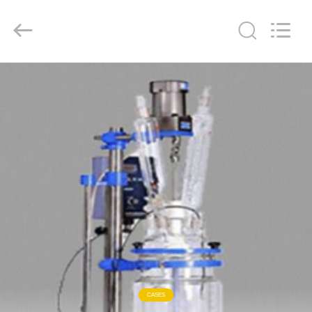
Nantong
Sanjing
Chemglass
Co.,Ltd.
All
Rights
Reserved.
HAUS
PRODUKTE
ÜBER
UNS
FABRIK-
AUSFLUG
QUALITÄTSKONTROLLE
CASES