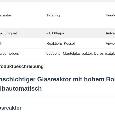
arantie:
1-Jährig
Kunde
akuumgrad:
-0.098mpa
Autom
t:
Reaktions-Kessel
Anwe
ervorheben:
doppelter Mantelglasreaktor
, 
Borosilicatgl
roduktbeschreibung
nschichtiger Glasreaktor mit hohem Bor
lbautomatisch
asreaktor