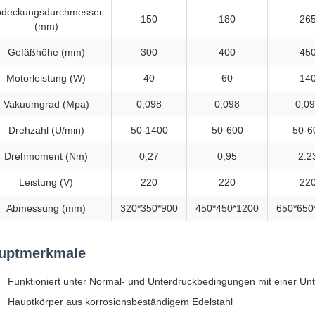
bdeckungsdurchmesser
150
180
26
(mm)
Gefäßhöhe (mm)
300
400
45
Motorleistung (W)
40
60
14
Vakuumgrad (Mpa)
0,098
0,098
0,0
Drehzahl (U/min)
50-1400
50-600
50-6
Drehmoment (Nm)
0,27
0,95
2.2
Leistung (V)
220
220
22
Abmessung (mm)
320*350*900
450*450*1200
650*650
uptmerkmale
Funktioniert unter Normal- und Unterdruckbedingungen mit einer Unt
Hauptkörper aus korrosionsbeständigem Edelstahl