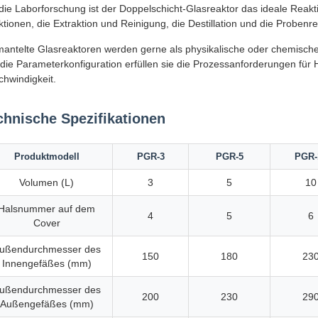
die Laborforschung ist der Doppelschicht-Glasreaktor das ideale Reak
tionen, die Extraktion und Reinigung, die Destillation und die Probenre
ntelte Glasreaktoren werden gerne als physikalische oder chemische 
die Parameterkonfiguration erfüllen sie die Prozessanforderungen für 
hwindigkeit.
chnische Spezifikationen
Produktmodell
PGR-3
PGR-5
PGR-
Volumen (L)
3
5
10
Halsnummer auf dem
4
5
6
Cover
ußendurchmesser des
150
180
23
Innengefäßes (mm)
ußendurchmesser des
200
230
29
Außengefäßes (mm)