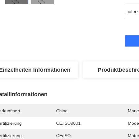
Lieferk
Einzelheiten Informationen
Produktbeschr
etailinformationen
rkunftsort
China
Mark
rtifizierung
CE,ISO9001
Mode
rtifizierung:
CE/ISO
Mater