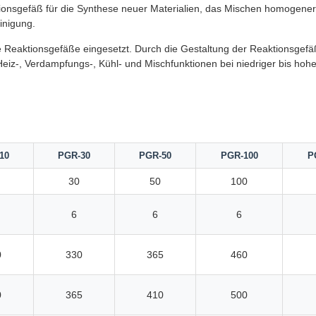
tionsgefäß für die Synthese neuer Materialien, das Mischen homogener
inigung.
Reaktionsgefäße eingesetzt. Durch die Gestaltung der Reaktionsgefä
Heiz-, Verdampfungs-, Kühl- und Mischfunktionen bei niedriger bis hohe
10
PGR-30
PGR-50
PGR-100
P
30
50
100
6
6
6
0
330
365
460
0
365
410
500