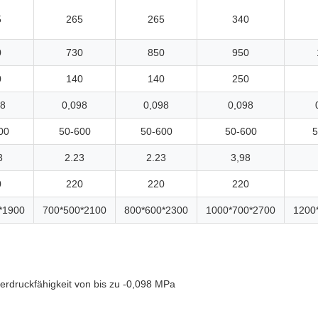
5
265
265
340
0
730
850
950
0
140
140
250
98
0,098
0,098
0,098
00
50-600
50-600
50-600
5
3
2.23
2.23
3,98
0
220
220
220
*1900
700*500*2100
800*600*2300
1000*700*2700
1200
erdruckfähigkeit von bis zu -0,098 MPa