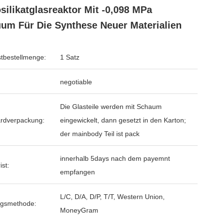
silikatglasreaktor Mit -0,098 MPa
um Für Die Synthese Neuer Materialien
tbestellmenge:
1 Satz
negotiable
Die Glasteile werden mit Schaum
rdverpackung:
eingewickelt, dann gesetzt in den Karton;
der mainbody Teil ist pack
innerhalb 5days nach dem payemnt
ist:
empfangen
L/C, D/A, D/P, T/T, Western Union,
ngsmethode:
MoneyGram