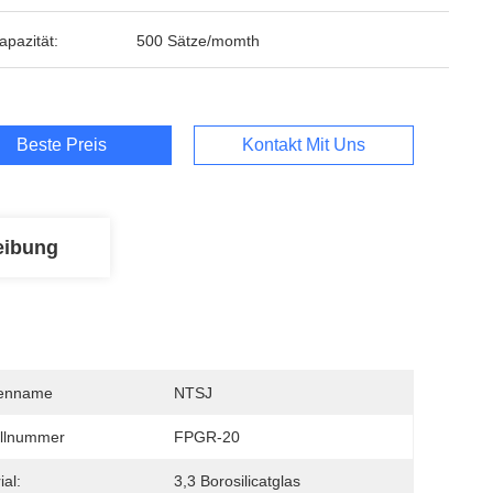
apazität:
500 Sätze/momth
Beste Preis
Kontakt Mit Uns
eibung
enname
NTSJ
llnummer
FPGR-20
ial:
3,3 Borosilicatglas