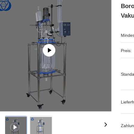
Boro
Vaku
Mindes
Preis:
Standa
Lieferfr
Zahlu