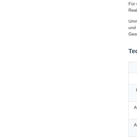
Für 
Reak
Umma
und 
Gesc
Te
A
A